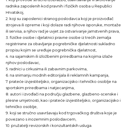
radnika zaposlenih kod pravnih i fizičkih osoba u Republici
Hrvatskoj,
2. koji su zaposlenici stranog poslodavca koji je proizvođač
strojeva ili opreme i koji dolaze radi njihove isporuke, montaže
ili servisa, a njihov rad je uvjet za ostvarivanje jamstvenih prava,
3. fizičke osobe i djelatnici pravne osobe iz trećih zemalja
registrirane za obavljanje pogrebničke djelatnosti sukladno
propisu kojim se uređuje pogrebnička djelatnost,
4. na sajamskim ili izložbenim priredbama na kojima izlaže
njihov poslodavac,
5. radnici u cirkusima ili zabavnim parkovima,
6. na snimanju modnih editorijala ili reklamnih kampanja,
7. prateće izvjestiteljsko, organizacijsko i tehničko osoblje na
sportskim priredbama i natjecanjima,
8. autori i izvođači na području glazbene, glazbeno-scenske i
plesne umjetnosti, kao i prateće izvjestiteljsko, organizacijsko i
tehničko osoblje,
9. koji se stručno usavršavaju kod trgovačkog društva koje je
povezano s inozemnim poslodavcem,
10. pružatelji revizorskih i konzultantskih usluga.