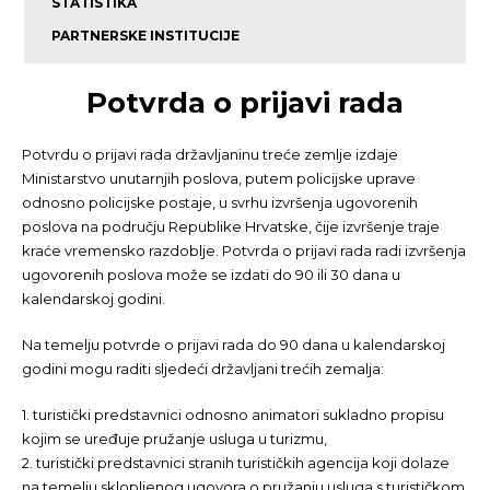
STATISTIKA
PARTNERSKE INSTITUCIJE
Potvrda o prijavi rada
Potvrdu o prijavi rada državljaninu treće zemlje izdaje
Ministarstvo unutarnjih poslova, putem policijske uprave
odnosno policijske postaje, u svrhu izvršenja ugovorenih
poslova na području Republike Hrvatske, čije izvršenje traje
kraće vremensko razdoblje. Potvrda o prijavi rada radi izvršenja
ugovorenih poslova može se izdati do 90 ili 30 dana u
kalendarskoj godini.
Na temelju potvrde o prijavi rada do 90 dana u kalendarskoj
godini mogu raditi sljedeći državljani trećih zemalja:
1. turistički predstavnici odnosno animatori sukladno propisu
kojim se uređuje pružanje usluga u turizmu,
2. turistički predstavnici stranih turističkih agencija koji dolaze
na temelju sklopljenog ugovora o pružanju usluga s turističkom