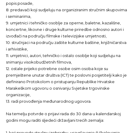
popis posade,
8. predavači koji sudjeluju na organiziranim stručnim skupovima
i seminarima,
9. umjetnici i tehničko osoblje za operne, baletne, kazališne,
koncertne, likovne i druge kulturne priredbe odnosno autori i
izvođači na području filmske i televizijske umjetnosti,
10. stručnjaci na području zaštite kulturne baštine, knjižničarstva
i arhivistike,
11. umjetnici, autori, tehničko i ostalo osoblje koji sudjeluju na
snimanju visokobudžetnih filmova,
12. ostale prijeko potrebne osobe osim osoba koje su
premještene unutar društva (ICT) te poslovni posjetitelji kako je
definirano Protokolom o pristupanju Republike Hrvatske
Marakeškom ugovoru o osnivanju Svjetske trgovinske
organizacije,
13. radi provođenja međunarodnog ugovora.
Na temelju potvrde o prijavi rada do 30 dana u kalendarskoj
godini mogu raditi sljedeći državljani trećih zemalja:
1. koji provode stručnu izobrazbu, usavršavanje ili školovanje