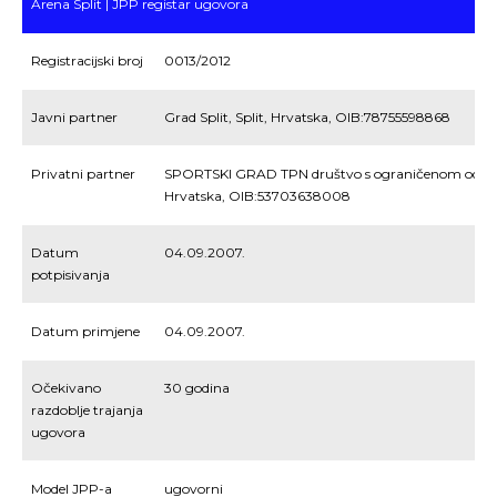
Arena Split | JPP registar ugovora
Registracijski broj
0013/2012
Javni partner
Grad Split, Split, Hrvatska, OIB:78755598868
Privatni partner
SPORTSKI GRAD TPN društvo s ograničenom odgovo
Hrvatska, OIB:53703638008
Datum
04.09.2007.
potpisivanja
Datum primjene
04.09.2007.
Očekivano
30 godina
razdoblje trajanja
ugovora
Model JPP-a
ugovorni