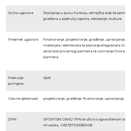
Svrha ugovora
Stavljanje u punu funkciju zemljišta koje će pomoći
građana u području sporta, rekreacije i kulture.
Predmet ugovora
Financiranje, projektiranje, građenje, upravljanje, o
materijala i elemenata te plaćanje enegrenata Dvora
od strane privatnog partnera te uzimanje Dvorane 
partnera.
Područje
Split
primjene
Glavne djelatnosti
projektiranje, građenje, financiranje, upravljanje, od
DPN
SPORTSKI GRAD TPN društvo s ograničenom odgovo
Hrvatska, OIB:53703638008