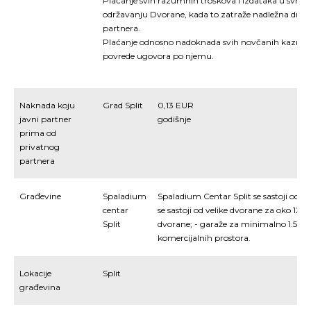
Plaćanje svih razumnih troškova i izdataka u svrhu 
održavanju Dvorane, kada to zatraže nadležna državna 
partnera.
Plaćanje odnosno nadoknada svih novčanih kazni i št
povrede ugovora po njemu.
Naknada koju
Grad Split
0,13 EUR
javni partner
godišnje
prima od
privatnog
partnera
Građevine
Spaladium
Spaladium Centar Split se sastoji od: -
centar
se sastoji od velike dvorane za oko 12.
Split
dvorane; - garaže za minimalno 1.500 
komercijalnih prostora.
Lokacije
Split
građevina