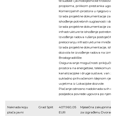
te sudske i javnobilježničke troškove
propisima, prilikom prestanka ugovora
Komercijalnih prostora u njegovo vlasn
Izrada projektne dokumentacije za ruš
ishođenje potrebnih suglasnosti i dozv
Izrada projektne dokumentacije za pre
infrastrukture te ishođenje potrebnih s
Izvođenje radova rušenja postojećih o
prelociranju infrastrukturne mreže.
Izrada projektne dokumentacije, ishođe
dozvola te izvođenje radova na izmje
Brodogradilište.
Osiguravanje mogućnosti priključka D
prostora na energetske, telekomunikac
kanalizacijske i druge sustave, van zem
sukladno prihvaćenom Idejnom rješen
uvjetima iz Lokacijske dozvole.
Plaćanje odnosno nadoknada svih novča
posljedica povrede ugovora po njemu.
Naknada koju
Grad Split
407.960,05
Mjesečna zakupnina bit
plaća javni
EUR
za izgrađenu Dvoranu i 