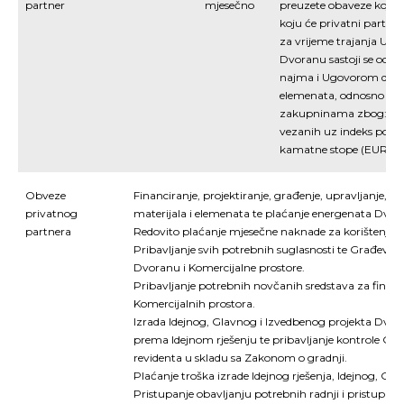
partner
mjesečno
preuzete obaveze koje 
koju će privatni partne
za vrijeme trajanja Ug
Dvoranu sastoji se od 
najma i Ugovorom defin
elemenata, odnosno usk
zakupninama zbog: -pro
vezanih uz indeks potr
kamatne stope (EURIB
Obveze
Financiranje, projektiranje, građenje, upravljanje, o
privatnog
materijala i elemenata te plaćanje energenata Dvora
partnera
Redovito plaćanje mjesečne naknade za korištenje z
Pribavljanje svih potrebnih suglasnosti te Građevin
Dvoranu i Komercijalne prostore.
Pribavljanje potrebnih novčanih sredstava za financ
Komercijalnih prostora.
Izrada Idejnog, Glavnog i Izvedbenog projekta Dvora
prema Idejnom rješenju te pribavljanje kontrole Gl
revidenta u skladu sa Zakonom o gradnji.
Plaćanje troška izrade Idejnog rješenja, Idejnog, Gl
Pristupanje obavljanju potrebnih radnji i pristupanj