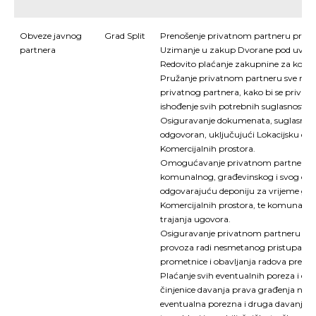
Obveze javnog
Grad Split
Prenošenje privatnom partneru prava 
partnera
Uzimanje u zakup Dvorane pod uvjeti
Redovito plaćanje zakupnine za koriš
Pružanje privatnom partneru sve razb
privatnog partnera, kako bi se priva
ishođenje svih potrebnih suglasnosti i 
Osiguravanje dokumenata, suglasnosti 
odgovoran, uključujući Lokacijsku do
Komercijalnih prostora.
Omogućavanje privatnom partneru 
komunalnog, građevinskog i svog ost
odgovarajuću deponiju za vrijeme gra
Komercijalnih prostora, te komunalnog
trajanja ugovora.
Osiguravanje privatnom partneru dobi
provoza radi nesmetanog pristupa zem
prometnice i obavljanja radova prem
Plaćanje svih eventualnih poreza i dopr
činjenice davanja prava građenja na ze
eventualna porezna i druga davanja (