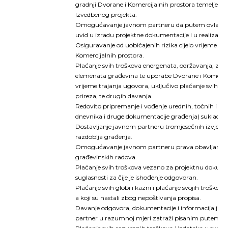
gradnji Dvorane i Komercijalnih prostora temeljem 
Izvedbenog projekta.
Omogućavanje javnom partneru da putem ovlašten
uvid u izradu projektne dokumentacije i u realizacij
Osiguravanje od uobičajenih rizika cijelo vrijeme izg
Komercijalnih prostora.
Plaćanje svih troškova energenata, održavanja, zamj
elemenata građevina te uporabe Dvorane i Komercij
vrijeme trajanja ugovora, uključivo plaćanje svih 
prireza, te drugih davanja.
Redovito pripremanje i vođenje urednih, točnih i p
dnevnika i druge dokumentacije građenja) sukladno
Dostavljanje javnom partneru tromjesečnih izvješća
razdoblja građenja.
Omogućavanje javnom partneru prava obavljanja p
građevinskih radova.
Plaćanje svih troškova vezano za projektnu dokumen
suglasnosti za čije je ishođenje odgovoran.
Plaćanje svih globi i kazni i plaćanje svojih troškov
a koji su nastali zbog nepoštivanja propisa.
Davanje odgovora, dokumentacije i informacija jav
partner u razumnoj mjeri zatraži pisanim putem.