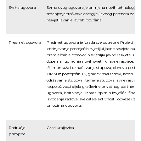
Svrha ugovora
Svrha ovog ugovora je primjena novih tehnologija u ja
smanjenja troškova energije Javnog partnera za isp
rasvjetljavanje javnih površina.
Predmet ugovora
Predmet ugovora je izrada sve potrebne Projektne d
zbrinjavanje postojećih svjetiljki javne rasvjete na 
premještanje postojećih svjetiljki javne rasvjete u 
dopema i ugradnja novih svjetiljki javne rasvjete, 
i/ili montaža i označavanje stupova, obnova postoje
OMM iz postojećih TS, građevinski radovi, isporuka 
održavanja stupova i temelja stupova javne rasvjet
raspoloživosti dijela građevine privatnog partnera za
ugovora, ispitivanja i izrada ispitnih izvješća, financ
izvođenja radova, sve ostale aktivnosti, obveze i zah
prilozima ugovoru.
Područje
Grad Kraljevica
primjene