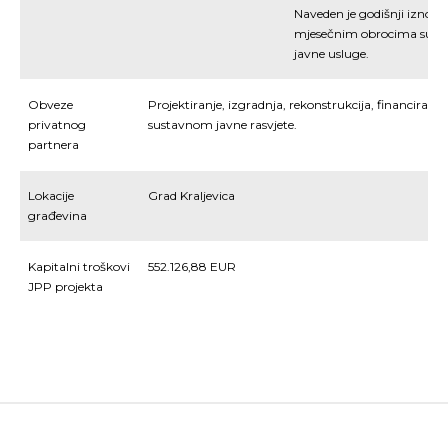
Naveden je godišnji iznos n
mjesečnim obrocima suklad
javne usluge.
Obveze
Projektiranje, izgradnja, rekonstrukcija, financiranje
privatnog
sustavnom javne rasvjete.
partnera
Lokacije
Grad Kraljevica
građevina
Kapitalni troškovi
552.126,88 EUR
JPP projekta