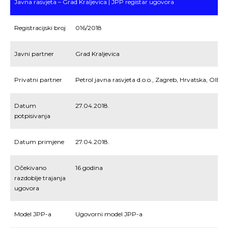
Javna rasvjeta – Grad Kraljevica | JPP registar ugovora
Registracijski broj
016/2018
Javni partner
Grad Kraljevica
Privatni partner
Petrol javna rasvjeta d.o.o., Zagreb, Hrvatska, OIB:
Datum
27.04.2018.
potpisivanja
Datum primjene
27.04.2018.
Očekivano
16 godina
razdoblje trajanja
ugovora
Model JPP-a
Ugovorni model JPP-a