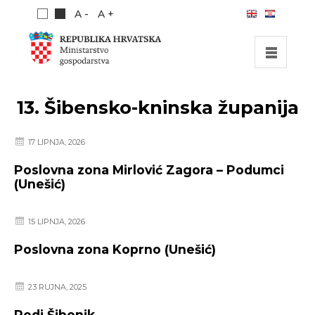
A -
A +
POČETNA
13. Šibensko-kninska županija
INVESTICIJSKE MOGUĆNOSTI
17 LIPNJA, 2026
INVESTICIJSKI VODIČ
Poslovna zona Mirlović Zagora – Podumci
O NAMA
(Unešić)
PUBLIKACIJE
15 LIPNJA, 2026
Poslovna zona Koprno (Unešić)
23 RUJNA, 2025
Podi Šibenik