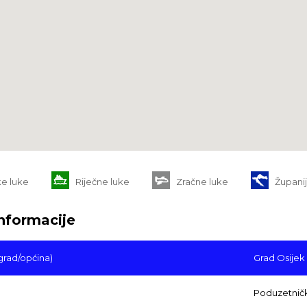
e luke
Riječne luke
Zračne luke
Župani
nformacije
grad/općina)
Grad Osijek
Poduzetnič