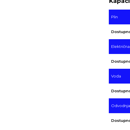
Kapaci
Plin
Dostupn
Električna
Dostupn
Voda
Dostupn
Odvodnja/
Dostupn