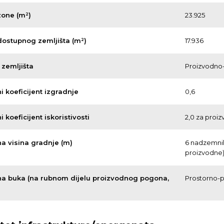
zone (m²)
23.925
 dostupnog zemljišta (m²)
17.936
zemljišta
Proizvodno
 koeficijent izgradnje
0,6
 koeficijent iskoristivosti
2,0 za proi
a visina gradnje (m)
6 nadzemnih
proizvodne
a buka (na rubnom dijelu proizvodnog pogona,
Prostorno-p