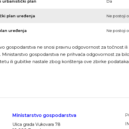
 urbanistički plan
Da
čki plan uređenja
Ne postoji 
plan uređenja
Ne postoji 
tvo gospodarstva ne snosi pravnu odgovornost za točnost il
 Ministarstvo gospodarstva ne prihvaća odgovornost za bilo k
štetu ili gubitke nastale zbog korištenja ove zbirke podataka
Ministarstvo gospodarstva
P
I
Ulica grada Vukovara 78