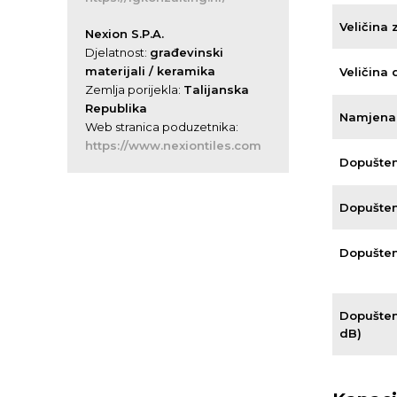
Veličina 
Nexion S.P.A.
Djelatnost:
građevinski
materijali / keramika
Veličina
Zemlja porijekla:
Talijanska
Republika
Namjena 
Web stranica poduzetnika:
https://www.nexiontiles.com
Dopušteni
Dopušteni
Dopušten
Dopušten
dB)