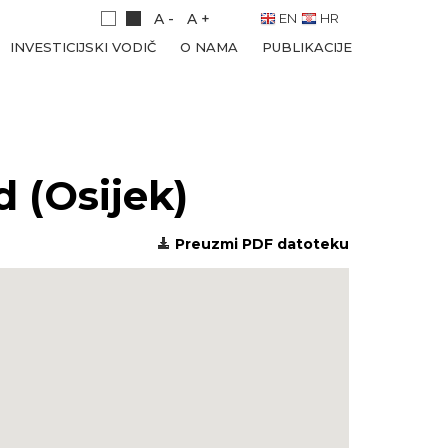
A -
A +
EN
HR
INVESTICIJSKI VODIČ
O NAMA
PUBLIKACIJE
 (Osijek)
Preuzmi PDF datoteku