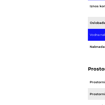
Iznos ko
Oslobađa
Vodna na
Naknada 
Prosto
Prostorn
Prostorn