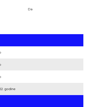
Da
o
o
o
022. godine