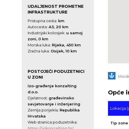
UDALJENOST PROMETNE
INFRASTRUKTURE
Pristupna cesta:
km
Autocesta:
A3, 20 km
Industrijski kolosijek:
u samoj
zoni, 0 km
Morska luka:
Rijeka, 450 km
Zračna luka:
Osijek, 10 km
POSTOJEĆI PODUZETNICI
Morsk
U ZONI
Izo-građenje konzalting
Opće i
d.o.o.
Djelatnost:
građevinsko
savjetovanje i inženjering
Lokacija (
Zemlja porijekla:
Republika
Hrvatska
Web stranica poduzetnika:
Tip zone
https://igkonzalting.hr/