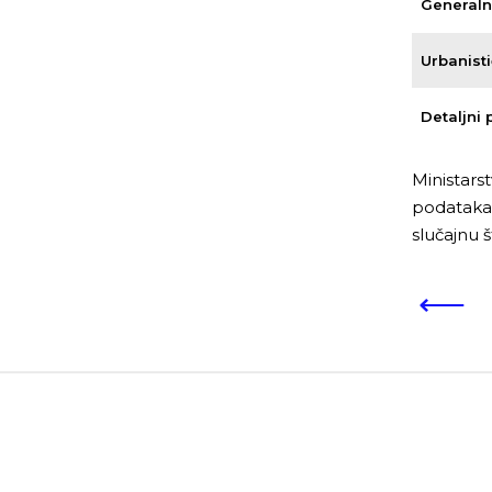
Generalni
Urbanisti
Detaljni 
Ministars
podataka.
slučajnu 
⟵