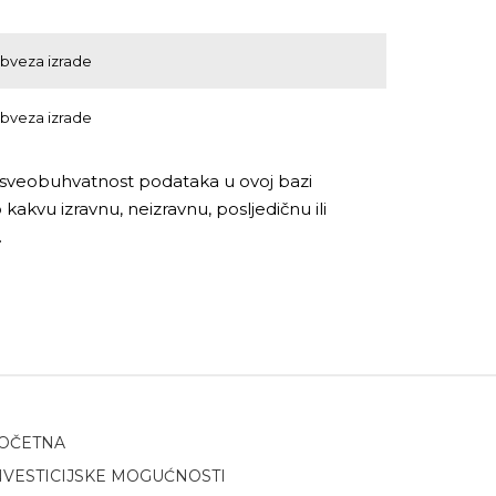
obveza izrade
obveza izrade
i sveobuhvatnost podataka u ovoj bazi
akvu izravnu, neizravnu, posljedičnu ili
.
OČETNA
NVESTICIJSKE MOGUĆNOSTI