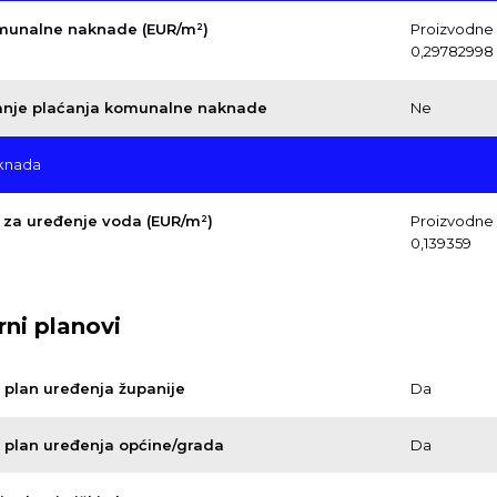
munalne naknade (EUR/m²)
Proizvodne d
0,29782998
nje plaćanja komunalne naknade
Ne
knada
za uređenje voda (EUR/m²)
Proizvodne d
0,139359
rni planovi
i plan uređenja županije
Da
i plan uređenja općine/grada
Da