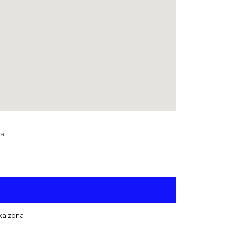
ja
ka zona