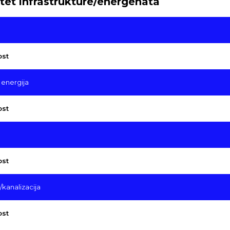
tet infrastrukture/energenata
ost
 energija
ost
ost
kanalizacija
ost