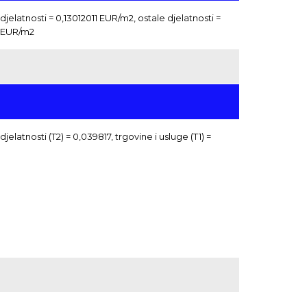
jelatnosti = 0,13012011 EUR/m2, ostale djelatnosti =
 EUR/m2
jelatnosti (T2) = 0,039817, trgovine i usluge (T1) =