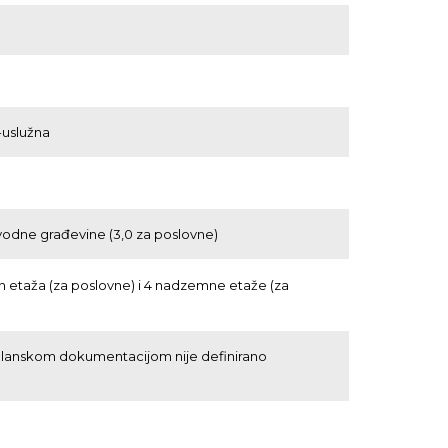
-uslužna
zvodne građevine (3,0 za poslovne)
 etaža (za poslovne) i 4 nadzemne etaže (za
)
lanskom dokumentacijom nije definirano