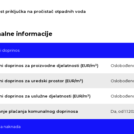
t priključka na pročistač otpadnih voda
lne informacije
i doprinos
i doprinos za proizvodne djelatnosti (EUR/m³)
Oslobođen
i doprinos za uredski prostor (EUR/m³)
Oslobođen
i doprinos za uslužne djelatnosti (EUR/m³)
Oslobođen
nje plaćanja komunalnog doprinosa
Da, od 1.1.2
a naknada