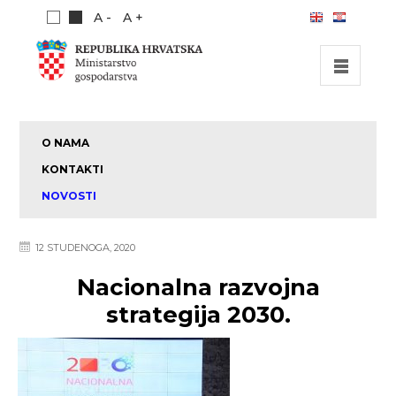
A -
A +
POČETNA
O NAMA
INVESTICIJSKE MOGUĆNOSTI
KONTAKTI
INVESTICIJSKI VODIČ
NOVOSTI
O NAMA
12 STUDENOGA, 2020
PUBLIKACIJE
Nacionalna razvojna
strategija 2030.