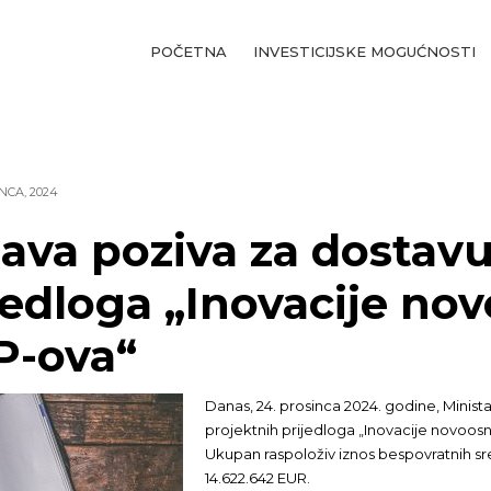
POČETNA
INVESTICIJSKE MOGUĆNOSTI
NCA, 2024
ava poziva za dostavu
jedloga „Inovacije no
P-ova“
Danas, 24. prosinca 2024. godine, Minist
projektnih prijedloga „Inovacije novoo
Ukupan raspoloživ iznos bespovratnih sr
14.622.642 EUR.