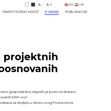
A -
A +
EN
HR
INVESTICIJSKI VODIČ
O NAMA
PUBLIKACIJE
 projektnih
voosnovanih
arstvo gospodarstva objavilo je poziv na dostavu
snovanih MSP-ova“.
edstava za dodjelu u okviru ovog Poziva iznosi