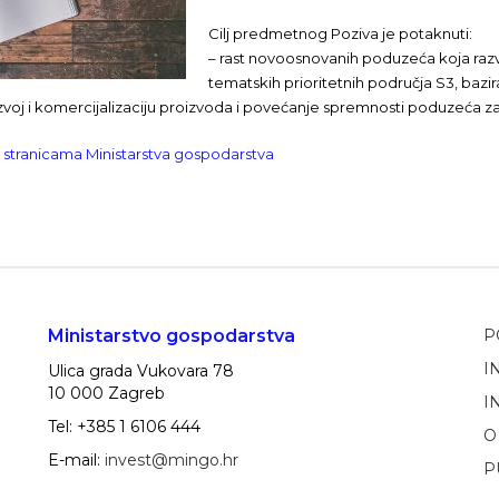
Cilj predmetnog Poziva je potaknuti:
– rast novoosnovanih poduzeća koja razvi
tematskih prioritetnih područja S3, bazir
zvoj i komercijalizaciju proizvoda i povećanje spremnosti poduzeća za 
a stranicama Ministarstva gospodarstva
Ministarstvo gospodarstva
P
I
Ulica grada Vukovara 78
10 000 Zagreb
I
Tel: +385 1 6106 444
O
E-mail:
invest@mingo.hr
P