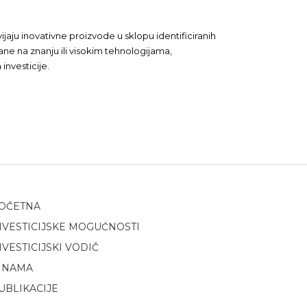
jaju inovativne proizvode u sklopu identificiranih
ane na znanju ili visokim tehnologijama,
investicije.
OČETNA
NVESTICIJSKE MOGUĆNOSTI
NVESTICIJSKI VODIČ
 NAMA
UBLIKACIJE