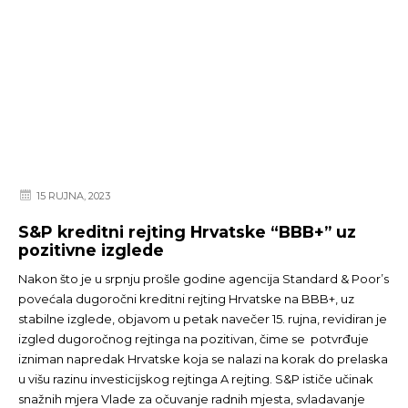
15 RUJNA, 2023
S&P kreditni rejting Hrvatske “BBB+” uz
pozitivne izglede
Nakon što je u srpnju prošle godine agencija Standard & Poor’s
povećala dugoročni kreditni rejting Hrvatske na BBB+, uz
stabilne izglede, objavom u petak navečer 15. rujna, revidiran je
izgled dugoročnog rejtinga na pozitivan, čime se potvrđuje
izniman napredak Hrvatske koja se nalazi na korak do prelaska
u višu razinu investicijskog rejtinga A rejting. S&P ističe učinak
snažnih mjera Vlade za očuvanje radnih mjesta, svladavanje