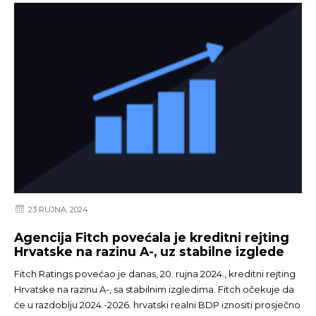
23 RUJNA, 2024
Agencija Fitch povećala je kreditni rejting
Hrvatske na razinu A-, uz stabilne izglede
Fitch Ratings povećao je danas, 20. rujna 2024., kreditni rejting
Hrvatske na razinu A-, sa stabilnim izgledima. Fitch očekuje da
će u razdoblju 2024.-2026. hrvatski realni BDP iznositi prosječno