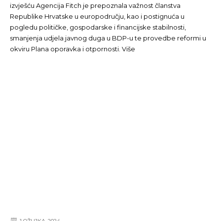
izvješću Agencija Fitch je prepoznala važnost članstva
Republike Hrvatske u europodručju, kao i postignuća u
pogledu političke, gospodarske i financijske stabilnosti,
smanjenja udjela javnog duga u BDP-u te provedbe reformi u
okviru Plana oporavka i otpornosti. Više
1 OŽUJKA, 2024