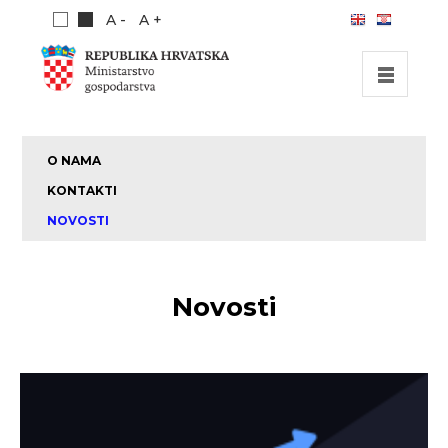
A -
A +
POČETNA
O NAMA
INVESTICIJSKE MOGUĆNOSTI
KONTAKTI
INVESTICIJSKI VODIČ
NOVOSTI
O NAMA
PUBLIKACIJE
Novosti