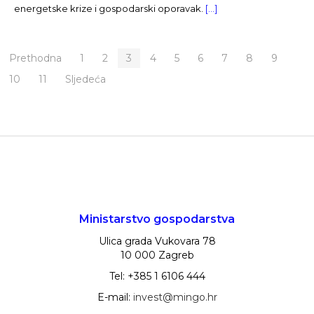
energetske krize i gospodarski oporavak.
[…]
Prethodna
1
2
3
4
5
6
7
8
9
10
11
Sljedeća
Ministarstvo gospodarstva
Ulica grada Vukovara 78
10 000 Zagreb
Tel: +385 1 6106 444
E-mail:
invest@mingo.hr