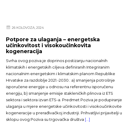
26 KOLOVOZA, 2024
Potpore za ulaganja – energetska
učinkovitost i visokoučinkovita
kogeneracija
Svrha ovog poziva je doprinos postizanju nacionalnih
klimatskih i energetskih ciljeva definiranih Integriranim
nacionalnim energetskim i klimatskim planom Republike
Hrvatske za razdoblje 2021.-2030.: a) smanjenja potrošnje
isporučene energije u odnosu na referentnu isporučenu
energiju, b) smanjenje emisije stakleničkih plinova iz ETS
sektora i sektora izvan ETS-a. Predmet Poziva je podupiranje
ulaganja u mjere energetske učinkovitosti i visokoučinkovite
kogeneracije u prerađivačkoj industriji. Prihvatljivi prijavitelji u
sklopu ovog Poziva su trgovačka društva
[…]