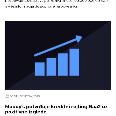
bespovratna sredstava po Pozivu iznose 100.000.000,00 EUR,
a više informacija dostupno je na poveznici.
10 STUDENOGA, 2023
Moody’s potvrđuje kreditni rejting Baa2 uz
pozitivne izglede