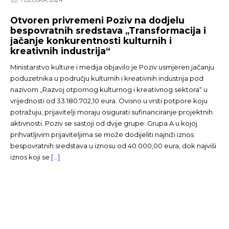
Otvoren privremeni Poziv na dodjelu
bespovratnih sredstava „Transformacija i
jačanje konkurentnosti kulturnih i
kreativnih industrija“
Ministarstvo kulture i medija objavilo je Poziv usmjeren jačanju
poduzetnika u području kulturnih i kreativnih industrija pod
nazivom „Razvoj otpornog kulturnog i kreativnog sektora“ u
vrijednosti od 33.180.702,10 eura. Ovisno u vrsti potpore koju
potražuju, prijavitelji moraju osigurati sufinanciranje projektnih
aktivnosti. Poziv se sastoji od dvije grupe: Grupa A u kojoj
prihvatljivim prijaviteljima se može dodijeliti najniži iznos
bespovratnih sredstava u iznosu od 40.000,00 eura, dok najviši
iznos koji se
[…]