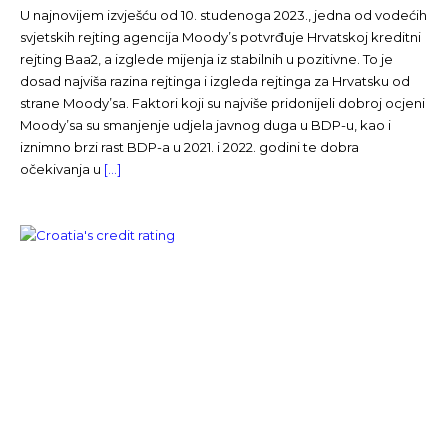
U najnovijem izvješću od 10. studenoga 2023., jedna od vodećih
svjetskih rejting agencija Moody’s potvrđuje Hrvatskoj kreditni
rejting Baa2, a izglede mijenja iz stabilnih u pozitivne. To je
dosad najviša razina rejtinga i izgleda rejtinga za Hrvatsku od
strane Moody’sa. Faktori koji su najviše pridonijeli dobroj ocjeni
Moody’sa su smanjenje udjela javnog duga u BDP-u, kao i
iznimno brzi rast BDP-a u 2021. i 2022. godini te dobra
očekivanja u
[…]