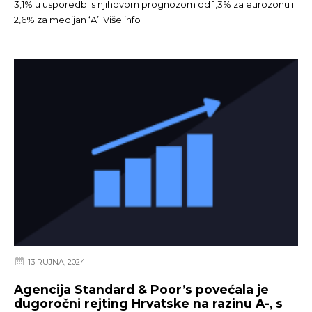
3,1% u usporedbi s njihovom prognozom od 1,3% za eurozonu i
2,6% za medijan ‘A’. Više info
13 RUJNA, 2024
Agencija Standard & Poor’s povećala je
dugoročni rejting Hrvatske na razinu A-, s