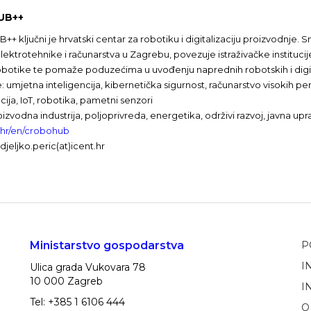
UB++
ključni je hrvatski centar za robotiku i digitalizaciju proizvodnje. S
lektrotehnike i računarstva u Zagrebu, povezuje istraživačke institucij
obotike te pomaže poduzećima u uvođenju naprednih robotskih i digita
: umjetna inteligencija, kibernetička sigurnost, računarstvo visokih per
ija, IoT, robotika, pametni senzori
oizvodna industrija, poljoprivreda, energetika, održivi razvoj, javna upr
.hr/en/crobohub
djeljko.peric(at)icent.hr
Ministarstvo gospodarstva
P
I
Ulica grada Vukovara 78
10 000 Zagreb
I
Tel: +385 1 6106 444
O