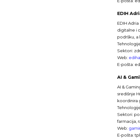
E-pošta: edi
EDIH Adri
EDIH Adria 
digitalne i
podršku, a 
Tehnologije
Sektori: zd
Web:
ediha
E-pošta: edi
AI & Gami
AI & Gaming
središnje H
koordinira
Tehnologije
Sektori: po
farmacija, 
Web:
gamin
E-pošta: tp