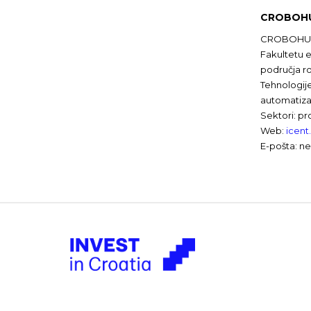
CROBOH
CROBOHUB++ 
Fakultetu e
područja r
Tehnologije
automatizac
Sektori: pr
Web:
icent
E-pošta: ne