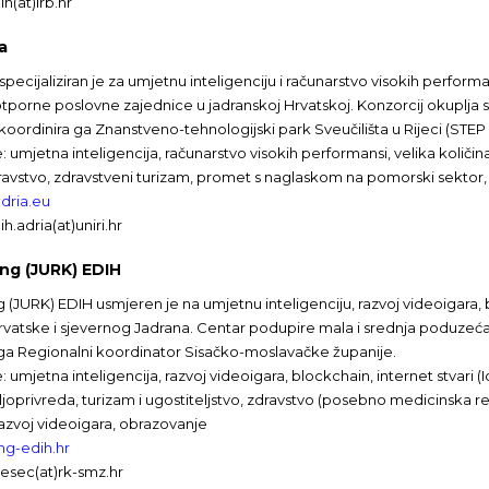
h(at)irb.hr
a
specijaliziran je za umjetnu inteligenciju i računarstvo visokih perform
 otporne poslovne zajednice u jadranskoj Hrvatskoj. Konzorcij okuplja sv
koordinira ga Znanstveno-tehnologijski park Sveučilišta u Rijeci (STEP 
: umjetna inteligencija, računarstvo visokih performansi, velika količin
ravstvo, zdravstveni turizam, promet s naglaskom na pomorski sektor, e
dria.eu
h.adria(at)uniri.hr
ng (JURK) EDIH
 (JURK) EDIH usmjeren je na umjetnu inteligenciju, razvoj videoigara, bl
rvatske i sjevernog Jadrana. Centar podupire mala i srednja poduzeća t
 ga Regionalni koordinator Sisačko-moslavačke županije.
: umjetna inteligencija, razvoj videoigara, blockchain, internet stvari (I
ljoprivreda, turizam i ugostiteljstvo, zdravstvo (posebno medicinska reha
razvoj videoigara, obrazovanje
g-edih.hr
lesec(at)rk-smz.hr