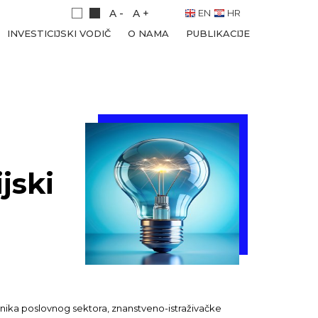
A -
A +
EN
HR
INVESTICIJSKI VODIČ
O NAMA
PUBLIKACIJE
jski
tavnika poslovnog sektora, znanstveno-istraživačke