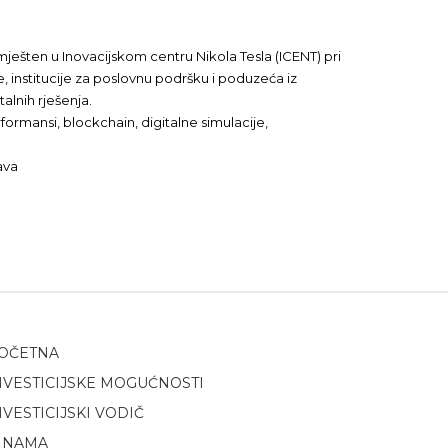
mješten u Inovacijskom centru Nikola Tesla (ICENT) pri
e, institucije za poslovnu podršku i poduzeća iz
lnih rješenja.
formansi, blockchain, digitalne simulacije,
ava
OČETNA
NVESTICIJSKE MOGUĆNOSTI
NVESTICIJSKI VODIČ
 NAMA