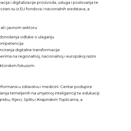
cija i digitalizacije proizvoda, usluga i poslovanja te
irani su iz EU fondova i nacionalnih sredstava, a
ali i javnom sektoru:
e donošenja odluke o ulaganju
 kompetencija
ciranja digitalne transformacije
erima na regionalnoj, nacionalnoj i europskoj razini
sektorskim fokusom.
erformansi u zdravstvu i medicini. Centar podupire
šenja temeljenih na umjetnoj inteligenciji te edukaciji
rebu, Rijeci, Splitu i Krapinskim Toplicama, a