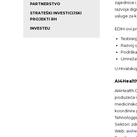
zajednice i
PARTNERSTVO
razvoja dig
STRATEŠKI INVESTICIJSKI
usluge za k
PROJEKTI RH
INVESTEU
EDIH-ovi pr
Testiran
Razvoj v
Podrška 
Umrežava
U Hrvatskoj
AI4Healt
AI4Health.C
poduzeća i 
medicinskog
koordinira 
Tehnologije
Sektori: zd
Web:
ai4he