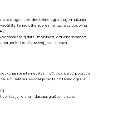
ansi te druge napredne tehnologije, s ciljem jačanja
eučilišta, tehnološke lidere i institucije za poslovnu
RI).
a podataka (big data), mobilnost, virtualna stvarnost
nergetika i održivi razvoj, javna uprava
ockchain te internet stvari (IoT), pokrivajući područje
e javni sektor u uvođenju digitalnih tehnologija, a
oT)
bilitacija), drvna industrija, građevinarstvo,