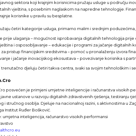
 javnog sektora koji krajnjim korisnicima pružaju usluge u području inova
italnih vještina, s posebnim naglaskom na napredne tehnologije. Financ
rajnje korisnike u pravilu su besplatne.
užaju četiri kategorije usluga, primarno malim i srednjim poduzećima, 
je prije ulaganja – mogućnost isprobavanja digitalnih tehnologija prij
ještina i osposobljavanje – edukacije i programi za jačanje digitalnih
za pristup financijskim sredstvima – pomoć u pronalaženju izvora finan
nje i jačanje inovacijskog ekosustava – povezivanje korisnika s partn
 trenutačno djeluju četiri takva centra, svaki sa svojim tehnološkim i 
h.Cro
ro posvećen je primjeni umjetne inteligencije i računarstva visokih p
javne ustanove u razvoju digitalnih zdravstvenih rješenja, testiranju rje
 i stručnog osoblja. Djeluje na nacionalnoj razini, s aktivnostima u Zag
ga Institut Ruđer Bošković.
: umjetna inteligencija, računarstvo visokih performansi
ravstvo
althcro.eu