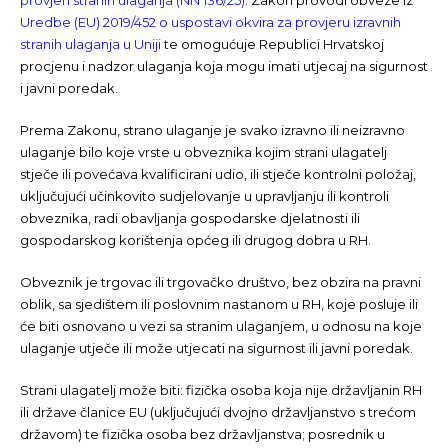
provjeri stranih ulaganja (NN 136/25)
. Zakon provodi obveze iz
Uredbe (EU) 2019/452 o uspostavi okvira za provjeru izravnih
stranih ulaganja u Uniji
te omogućuje Republici Hrvatskoj
procjenu i nadzor ulaganja koja mogu imati utjecaj na sigurnost
i javni poredak.
Prema Zakonu, strano ulaganje je svako izravno ili neizravno
ulaganje bilo koje vrste u obveznika kojim strani ulagatelj
stječe ili povećava kvalificirani udio, ili stječe kontrolni položaj,
uključujući učinkovito sudjelovanje u upravljanju ili kontroli
obveznika, radi obavljanja gospodarske djelatnosti ili
gospodarskog korištenja općeg ili drugog dobra u RH.
Obveznik je trgovac ili trgovačko društvo, bez obzira na pravni
oblik, sa sjedištem ili poslovnim nastanom u RH, koje posluje ili
će biti osnovano u vezi sa stranim ulaganjem, u odnosu na koje
ulaganje utječe ili može utjecati na sigurnost ili javni poredak.
Strani ulagatelj može biti: fizička osoba koja nije državljanin RH
ili države članice EU (uključujući dvojno državljanstvo s trećom
državom) te fizička osoba bez državljanstva; posrednik u