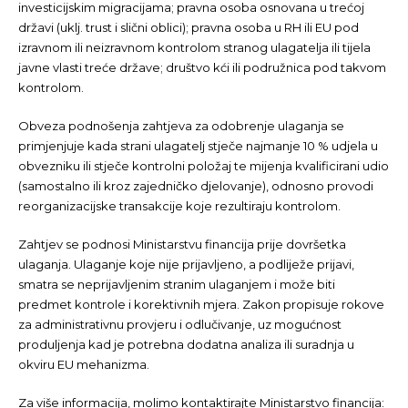
investicijskim migracijama; pravna osoba osnovana u trećoj
državi (uklj. trust i slični oblici); pravna osoba u RH ili EU pod
izravnom ili neizravnom kontrolom stranog ulagatelja ili tijela
javne vlasti treće države; društvo kći ili podružnica pod takvom
kontrolom.
Obveza podnošenja zahtjeva za odobrenje ulaganja se
primjenjuje kada strani ulagatelj stječe najmanje 10 % udjela u
obvezniku ili stječe kontrolni položaj te mijenja kvalificirani udio
(samostalno ili kroz zajedničko djelovanje), odnosno provodi
reorganizacijske transakcije koje rezultiraju kontrolom.
Zahtjev se podnosi Ministarstvu financija prije dovršetka
ulaganja. Ulaganje koje nije prijavljeno, a podliježe prijavi,
smatra se neprijavljenim stranim ulaganjem i može biti
predmet kontrole i korektivnih mjera. Zakon propisuje rokove
za administrativnu provjeru i odlučivanje, uz mogućnost
produljenja kad je potrebna dodatna analiza ili suradnja u
okviru EU mehanizma.
Za više informacija, molimo kontaktirajte Ministarstvo financija: