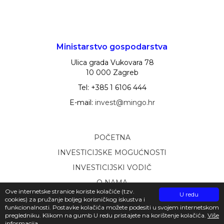
Ministarstvo gospodarstva
Ulica grada Vukovara 78
10 000 Zagreb
Tel: +385 1 6106 444
E-mail:
invest@mingo.hr
POČETNA
INVESTICIJSKE MOGUĆNOSTI
INVESTICIJSKI VODIČ
O NAMA
Ove internetske stranice koriste kolačiće (tzv.
U redu
PUBLIKACIJE
cookies) za pružanje boljeg korisničkog iskustva i
funkcionalnosti. Postavke kolačića možete podesiti u svojem internetskom
pregledniku. Klikom na gumb U redu pristajete na korištenje kolačića.
Više
informacija