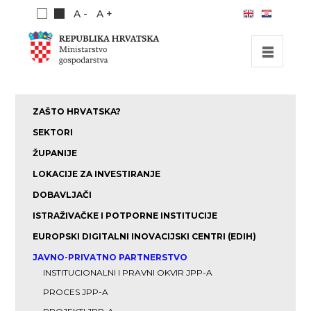
A -
A +
POČETNA
ZAŠTO HRVATSKA?
INVESTICIJSKE MOGUĆNOSTI
SEKTORI
INVESTICIJSKI VODIČ
ŽUPANIJE
LOKACIJE ZA INVESTIRANJE
O NAMA
DOBAVLJAČI
PUBLIKACIJE
ISTRAŽIVAČKE I POTPORNE INSTITUCIJE
EUROPSKI DIGITALNI INOVACIJSKI CENTRI (EDIH)
JAVNO-PRIVATNO PARTNERSTVO
INSTITUCIONALNI I PRAVNI OKVIR JPP-A
PROCES JPP-A